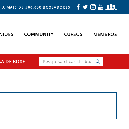
E A MAIS DE 500.000 BOXEADORES
NIOES
COMMUNITY
CURSOS
MEMBROS
Pesquisa
SA
DE BOXE
dicas
de
boxe